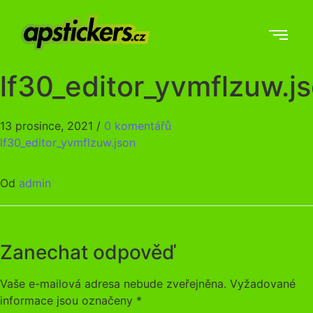
lf30_editor_yvmflzuw.j
13 prosince, 2021
/
0 komentářů
lf30_editor_yvmflzuw.json
Od
admin
Zanechat odpověď
Vaše e-mailová adresa nebude zveřejněna.
Vyžadované
informace jsou označeny
*