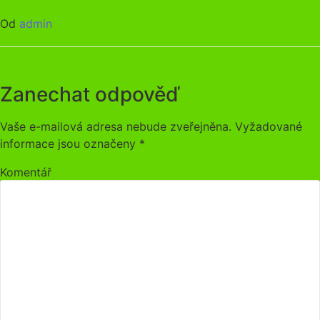
Od
admin
Zanechat odpověď
Vaše e-mailová adresa nebude zveřejněna.
Vyžadované
informace jsou označeny
*
Komentář