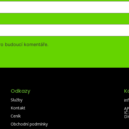
pro budoucí komentáře.
Odkazy
K
Služby
in
Kontakt
AP
IČ
Ceník
DI
Obchodní podmínky