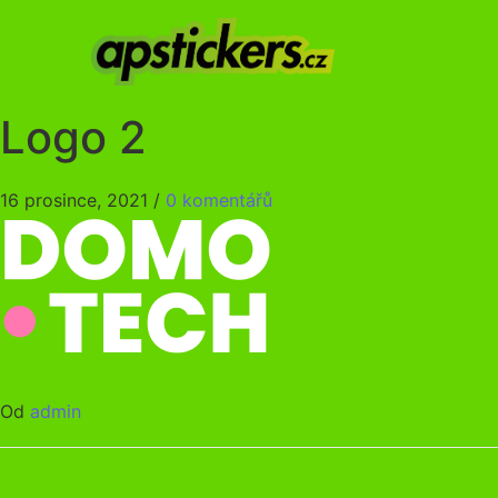
Logo 2
16 prosince, 2021
/
0 komentářů
Od
admin