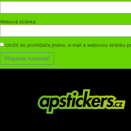
Webová stránka
Uložit do prohlížeče jméno, e-mail a webovou stránku 